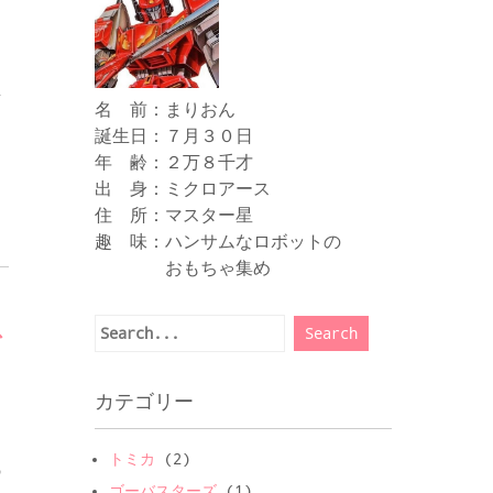
想
名 前：まりおん
誕生日：７月３０日
年 齢：２万８千才
出 身：ミクロアース
住 所：マスター星
趣 味：ハンサムなロボットの
おもちゃ集め
ス
カテゴリー
トミカ
(2)
の
ゴーバスターズ
(1)