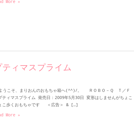
ad More »
プティマスプライム
うこそ、まりおんのおもちゃ箱へ(^^)/。 ＲＯＢＯ－Ｑ Ｔ／
プティマスプライム 発売日：2009年5月30日 変形はしませんがちょこ
ょこ歩くおもちゃです ＜広告＞ & […]
ad More »