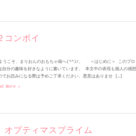
２コンボイ
うこそ、まりおんのおもちゃ箱へ(^^)/。 ＜はじめに＞ このブロ
は自分の趣味を好きなように書いています。 本文中の表現も個人の感
のでお読みになる際は予めご了承ください、悪意はありませ […]
ad More »
 オプティマスプライム