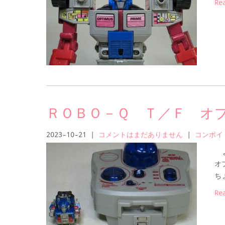
Re
ＲＯＢＯ－Ｑ Ｔ／Ｆ オ
2023-10-21
|
コメントはまだありません
|
コンボイ
よ
オ
ち
Re