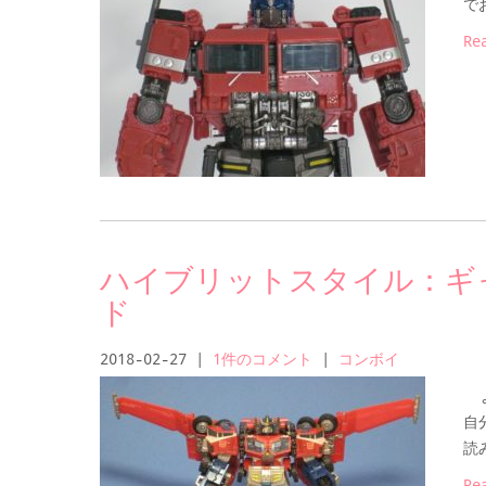
で
Re
ハイブリットスタイル：ギ
ド
2018-02-27
|
1件のコメント
|
コンボイ
よ
自
読
Re