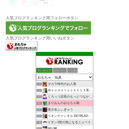
人気ブログランキング用フォローボタン
人気ブログランキング用いいねボタン
ランキング
ポイント
ブロ画
タカラ時代のお人形
1位
Ｗｏｏｄｓｔｏｃｋ１１３系・創作館
2位
くろっつ店長のもっとつながるブログ
3位
まりおんのおもちゃ箱
4位
美少女ふぃぎゃう
5位
リオンチャンネル BEYBLADE X
6位
イオン3世の気になるニュース
7位
雑記帳
8位