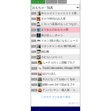
ランキング
ポイント
ブロ画
Ｗｏｏｄｓｔｏｃｋ１１３系・創作館
1位
タカラ時代のお人形
2位
くろっつ店長のもっとつながるブログ
3位
まりおんのおもちゃ箱
4位
美少女ふぃぎゃう
5位
イオン3世の気になるニュース
6位
リオンチャンネル BEYBLADE X
7位
雑記帳
8位
さむらいぶりっく
9位
ムーチョのミニ四駆ブログ
10位
Toy&Collectables,Vintage RPM
11位
ほびらぼん
12位
大人になってもぬいぐるみが好きブログ
13位
経験.com 2分で読めるプチブログ。色々な経験ネタ集です！
14位
アンパンマン・指人形・コレクション
15位
このカテゴリを全て表示
参加する