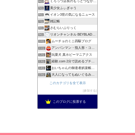
くろっつ店長のもっとつながるブログ
4位
美少女ふぃぎゃう
5位
イオン3世の気になるニュース
6位
雑記帳
7位
さむらいぶりっく
8位
リオンチャンネル BEYBLADE X
9位
ムーチョのミニ四駆ブログ
10位
アンパンマン・指人形・コレクション
11位
玩栗犬 真ホビーマニアクス
12位
経験.com 2分で読めるプチブログ。色々な経験ネタ集です！
13位
おいちゃんの御達者娯楽帳簿ですばい！
14位
大人になってもぬいぐるみが好きブログ
15位
このカテゴリを全て表示
参加する
このブログに投票する