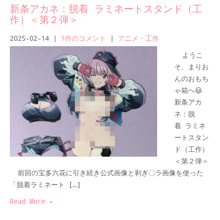
新条アカネ：脱着 ラミネートスタンド（工
作）＜第２弾＞
2025-02-14
|
1件のコメント
|
アニメ・工作
ようこ
そ、まりお
んのおもち
ゃ箱へ😃
新条アカ
ネ：脱
着 ラミネ
ートスタン
ド（工作）
＜第２弾＞
前回の宝多六花に引き続き公式画像と剥ぎ〇ラ画像を使った
「脱着ラミネート […]
Read More »