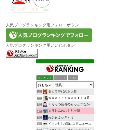
人気ブログランキング用フォローボタン
人気ブログランキング用いいねボタン
ランキング
ポイント
ブロ画
タカラ時代のお人形
1位
Ｗｏｏｄｓｔｏｃｋ１１３系・創作館
2位
くろっつ店長のもっとつながるブログ
3位
まりおんのおもちゃ箱
4位
美少女ふぃぎゃう
5位
イオン3世の気になるニュース
6位
リオンチャンネル BEYBLADE X