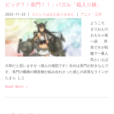
ビッグ７！長門！！：パズル「箱入り娘」
2025-11-23
|
コメントはまだありません
|
アニメ・工作
ようこそ、
まりおんの
おもちゃ箱
へ😃 突
然ですが戦
艦で一番人
気といえば
大和だと思いますが（個人の感想です）自分は長門が好きなんで
す、長門の艦橋の構造物が組み合わさった感じの武骨なラインが
たまら […]
Read More »